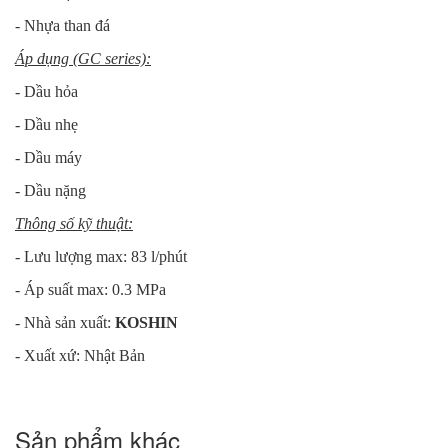
OBERDORFER - Series N7000
- Nhựa than đá
Áp dụng (GC series):
- Dầu hỏa
- Dầu nhẹ
- Dầu máy
- Dầu nặng
Thông số kỹ thuật:
OBERDORFER - Series N9000
- Lưu lượng max: 83 l/phút
- Áp suất max: 0.3 MPa
- Nhà sản xuất:
KOSHIN
- Xuất xứ: Nhật Bản
Sản phẩm khác