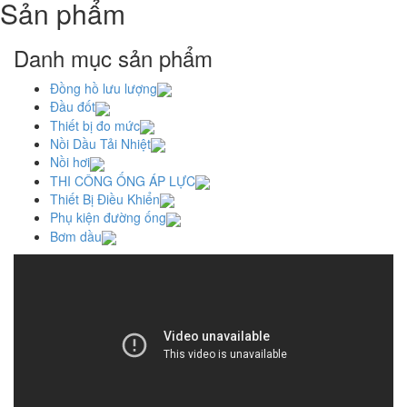
Sản phẩm
Danh mục sản phẩm
Đồng hồ lưu lượng
Đầu đốt
Thiết bị đo mức
Nồi Dầu Tải Nhiệt
Nồi hơi
THI CÔNG ỐNG ÁP LỰC
Thiết Bị Điều Khiển
Phụ kiện đường ống
Bơm dầu