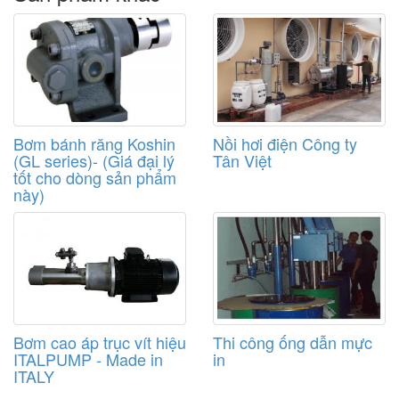
ULTRASONIC LEVEL TRANSMITTER, SWITCH &
CONTROLLER - ECHOPOD DL24
Bơm bánh răng Koshin
Nồi hơi điện Công ty
(GL series)- (Giá đại lý
Tân Việt
tốt cho dòng sản phẩm
này)
ULTRASONIC LEVEL TRANSMITTER, SWITCH &
CONTROLLER - ECHOPOD DL34
Bơm cao áp trục vít hiệu
Thi công ống dẫn mực
ITALPUMP - Made in
in
ITALY