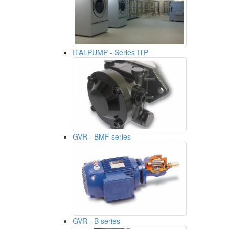
ITALPUMP - Series ITP
GVR - BMF series
GVR - B series