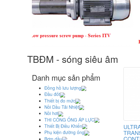
TBĐM - sóng siêu âm
Danh mục sản phẩm
Đồng hồ lưu lượng
Đầu đốt
Thiết bị đo mức
Nồi Dầu Tải Nhiệt
Nồi hơi
THI CÔNG ỐNG ÁP LỰC
ULTR
Thiết Bị Điều Khiển
TRANS
Phụ kiện đường ống
CONT
Bơm dầu