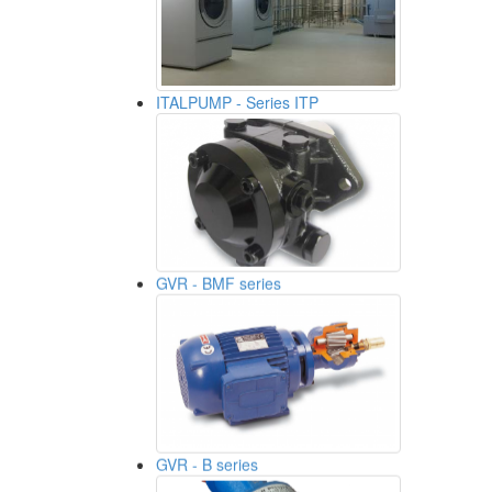
ITALPUMP - Series ITP
GVR - BMF series
GVR - B series