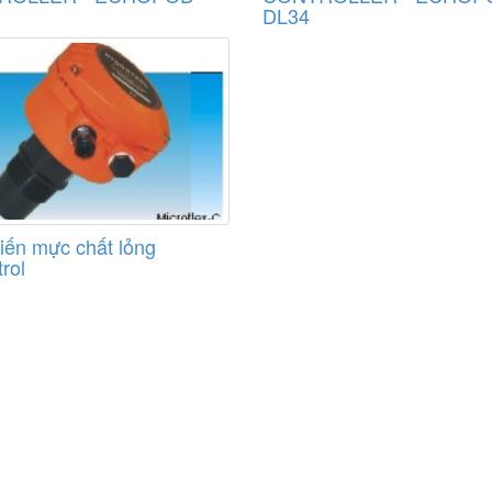
DL34
ến mực chất lỏng
rol