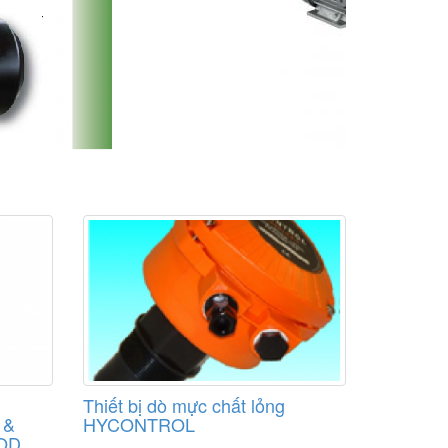
Thiết bị dò mực chất lỏng
 &
HYCONTROL
OD