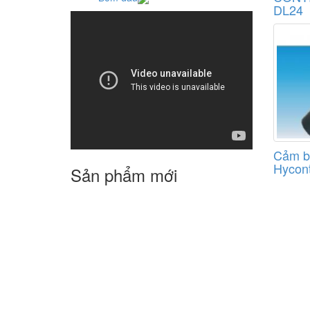
DL24
Cảm bi
Hycont
Sản phẩm mới