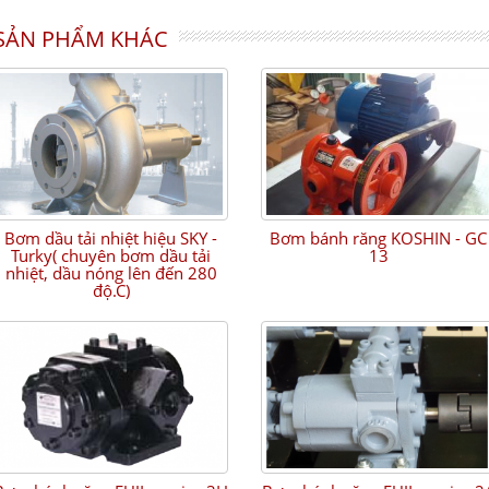
SẢN PHẨM KHÁC
Bơm dầu tải nhiệt hiệu SKY -
Bơm bánh răng KOSHIN - GC
Turky( chuyên bơm dầu tải
13
nhiệt, dầu nóng lên đến 280
độ.C)