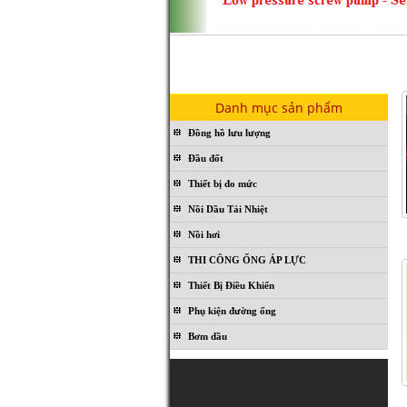
ITALPUMP - Series ITP
Danh mục sản phẩm
Đồng hồ lưu lượng
Đầu đốt
GVR - BMF series
Thiết bị đo mức
Nồi Dầu Tải Nhiệt
Nồi hơi
THI CÔNG ỐNG ÁP LỰC
Thiết Bị Điều Khiển
Phụ kiện đường ống
Bơm dầu
GVR - B series