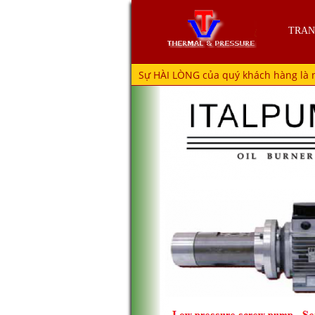
TRAN
Sự HÀI LÒNG của quý khách hàng là 
Thiết Bị Nhà Giặt