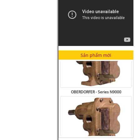
OBERDORFER - Series N7000
Sản phẩm mới
OBERDORFER - Series N9000