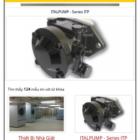
ITALPUMP - Series ITP
GVR - BMF series
Tìm thấy
124
mẫu tin với từ khóa
Thiết Bị Nhà Giặt
ITALPUMP - Series ITP