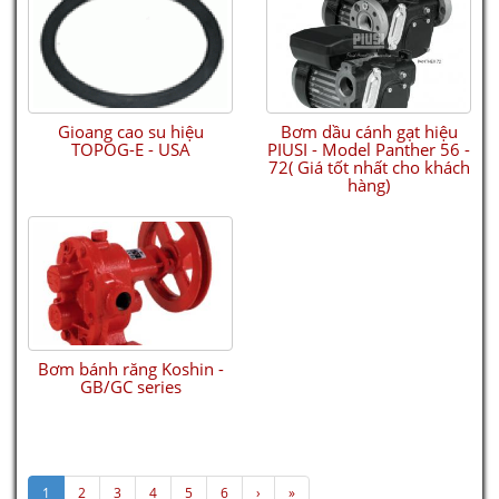
Gioang cao su hiệu
Bơm dầu cánh gạt hiệu
TOPOG-E - USA
PIUSI - Model Panther 56 -
72( Giá tốt nhất cho khách
hàng)
Bơm bánh răng Koshin -
GB/GC series
1
2
3
4
5
6
›
»