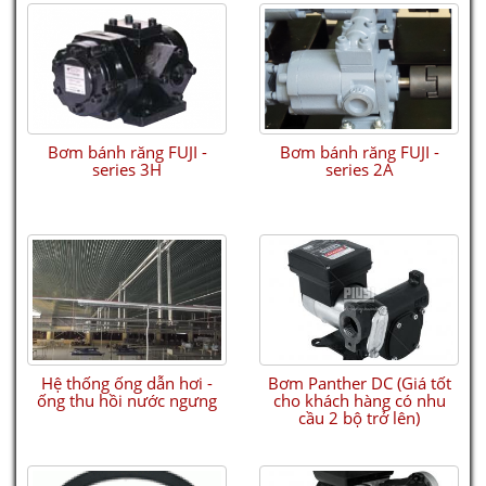
Bơm bánh răng FUJI -
Bơm bánh răng FUJI -
series 3H
series 2A
Hệ thống ống dẫn hơi -
Bơm Panther DC (Giá tốt
ống thu hồi nước ngưng
cho khách hàng có nhu
cầu 2 bộ trở lên)