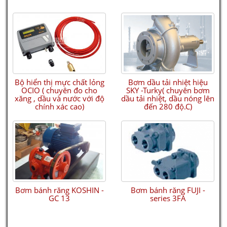
ULTRASONIC LEVEL TRANSMITTER, SWITCH & CONTROLLER - ECHOPOD
DL34
Bộ hiển thị mực chất lỏng
Bơm dầu tải nhiệt hiệu
OCIO ( chuyên đo cho
SKY -Turky( chuyên bơm
xăng , dầu và nước với độ
dầu tải nhiệt, dầu nóng lên
chính xác cao)
đến 280 độ.C)
Bơm bánh răng KOSHIN -
Bơm bánh răng FUJI -
Phao 1 mức
GC 13
series 3FA