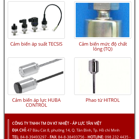
OBERDORFER - Series N7000
Cảm biến áp suất TECSIS
Cảm biến mức độ chất
lỏng (TQ)
OBERDORFER - Series N9000
Cảm biến áp lực HUBA
Phao từ HITROL
CONTROL
CÔNG TY TNHH TM DV KT NHIỆT - ÁP LỰC TÂN VIỆT
ĐỊA CHỈ:
47 Bàu Cát 8, phường 14, Q. Tân Bình, Tp. Hồ chí Minh
TEL
: 84-8-39493297 -
FAX
: 84-8-38493756 -
HOTLINE
: 098 232 4435 -