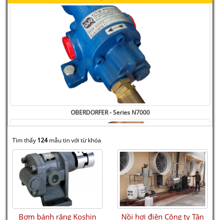
OBERDORFER - Series N7000
Tìm thấy
124
mẫu tin với từ khóa
Bơm bánh răng Koshin
Nồi hơi điện Công ty Tân