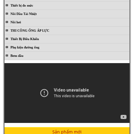
Thiết bị đo mức
Nồi Dầu Tải Nhiệt
Nồi hơi
THI CÔNG ỐNG ÁP LỰC
Thiết Bị Điều Khiển
Phụ kiện đường ống
GVR - BMF series
Bơm dầu
GVR - B series
Sản phẩm mới