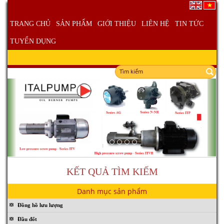
TRANG CHỦ
SẢN PHẨM
GIỚI THIỆU
LIÊN HỆ
TIN TỨC
TUYỂN DỤNG
Thiết Bị Nhà Giặt
KẾT QUẢ TÌM KIẾM
Danh mục sản phẩm
ITALPUMP - Series ITP
Đồng hồ lưu lượng
Đầu đốt