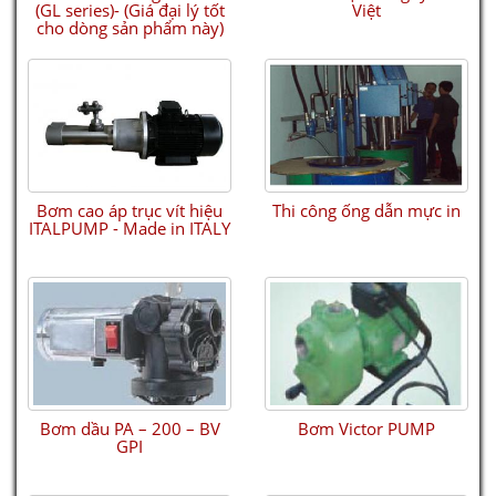
OBERDORFER - Series N9000
(GL series)- (Giá đại lý tốt
Việt
cho dòng sản phẩm này)
Bơm cao áp trục vít hiệu
Thi công ống dẫn mực in
ITALPUMP - Made in ITALY
ULTRASONIC LEVEL TRANSMITTER, SWITCH & CONTROLLER - ECHOPOD
DL24
Bơm dầu PA – 200 – BV
Bơm Victor PUMP
GPI